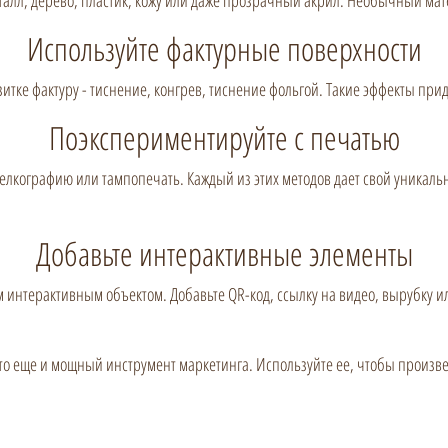
талл, дерево, пластик, кожу или даже прозрачный акрил. Необычный мат
Используйте фактурные поверхности
изитке фактуру - тиснение, конгрев, тиснение фольгой. Такие эффекты пр
Поэкспериментируйте с печатью
лкографию или тампопечать. Каждый из этих методов дает свой уникальн
Добавьте интерактивные элементы
 интерактивным объектом. Добавьте QR-код, ссылку на видео, вырубку и
, это еще и мощный инструмент маркетинга. Используйте ее, чтобы произв