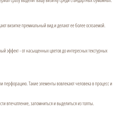
ериал сразу выделит вашу визитку среди стандартных бумажных.
идают визитке премиальный вид и делают ее более осязаемой.
ый эффект - от насыщенных цветов до интересных текстурных
ли перфорацию. Такие элементы вовлекают человека в процесс и
ести впечатление, запомниться и выделиться из толпы.